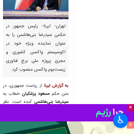
تهران- ایرنا- رئیس جمهور در
حکمی سیدرضا بنی‌هاشمی را به
عنوان نماینده ویژه خود در
اکوسیستم واکسن کشوری و
مجری پروژه ملی برج فناوری
زیست‌بوم واکسن منصوب کرد.
به گزارش ایرنا
از ریاست جمهوری، در
متن حکم
مسعود پزشکیان
خطاب به
سیدرضا بنی‌هاشمی
آمده است: نظر
×
به مراتب تعهد، توانمندی و سوابق
♿︎
ارزشمند علمی جناب‌عالی، به موجب
×
این حکم به عنوان «نماینده ویژه