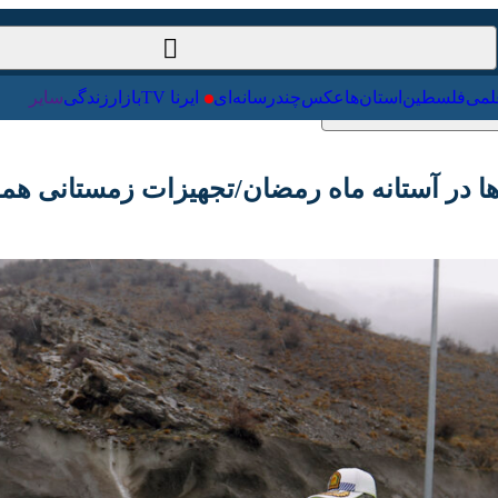
ت‌خارجی
علمی
فلسطین
استان‌ها
عکس
چندرسانه‌ای
ایرنا TV
با
در آستانه ماه رمضان/تجهیزات زمستانی همراه د