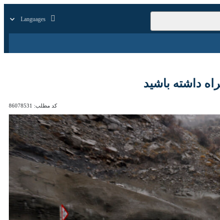
زار
زندگی
سایر
اشته باشید
کد مطلب:
86078531