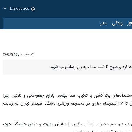
زار
زندگی
سایر
کد مطلب:
86078405
هد کرد و صبح تا شب مدام به روز رسانی می‌شود.
ادهای برتر کشور با ترکیب سما پیله‌ور، باران جعفرخانی و نازنین زهرا
رحمانی و با هدایت مربی کیمیا ولی‌اللهی و سرپرستی زهرا شریعت‌منش در جمع برترین استعدادهای اسکواش ایران تا ۲۷ بهمن‌ماه جاری در مجموعه ورزشی باشگاه سپیدار تهران به رقابت
 شده و تیم دختران استان مرکزی با نمایش مهارت و تلاش چشمگیر خود،