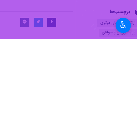
برچسب‌ها
♿︎
اراک
استان مرکزی
وزارت ورزش و جوانان
انتظامی
اخبار مرتبط
خبرهای کوتاه شنبه ا
اراک - ایرنا - این صف
خبرهای کوتاه دوشنب
اراک - ایرنا - این صف