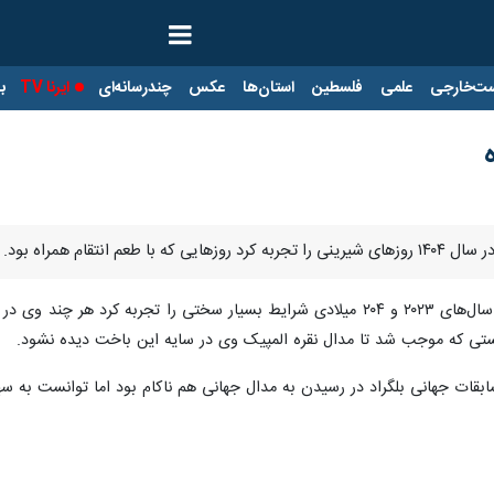
ت‌خارجی
علمی
فلسطین
استان‌ها
عکس
چندرسانه‌ای
ایرنا TV
با