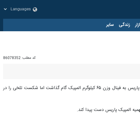
زار
زندگی
سایر
کد مطلب:
86078352