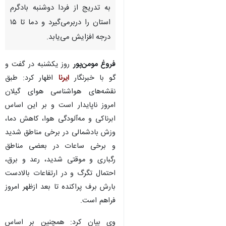
رشت- ایرنا- کارشناس هواشناسی
گیلان گفت: بر اساس الگوهای
هواشناسی بارندگی غروب امروز
یکشنبه در استان پایان می یابد و
به تدریج از فردا دوشنبه بادگرم
استان را دربرمی‌گیرد و دما تا ۱۵
درجه افزایش می‌یابد.
فروغ مومن‌پور
روز یکشنبه در گفت و
گو با خبرنگار
ایرنا
اظهار کرد: طبق
نقشه‌های هواشناسی هوای گیلان
امروز ناپایدار است و بر این اساس
ابرناکی و مه‌آلودگی هوا، کاهش دما،
وزش بادشمالی در برخی مناطق شدید
♿︎
×
و برخی ساعات در بعضی مناطق
رگباری و موقتی شدید، رعد و برق،