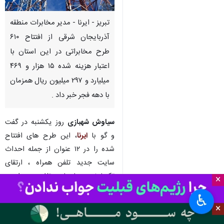
تبریز - ایرنا - مدیر مخابرات منطقه
آذربایجان شرقی از افتتاح ۶۱۰
طرح مخابراتی در این استان با
اعتبار هزینه شده ۱۵ هزار و ۴۶۹
میلیارد و ۲۹۷ میلیون ریال همزمان
با دهه فجر خبر داد .
سیاوش شهبازی
روز یکشنبه در گفت
و گو با
ایرنا
، این طرح های افتتاح
شده را در ۱۲ عنوان از جمله احداث
سایت جدید تلفن همراه ، ارتقای
تکنولوژی سایتهای تلفن همراه ،
×
توسعه پهنای باند و سیستم های
♿︎
انتقال مراکز مخابراتی ، احداث دکل
×
ارتباطی جدید در مراکز مخابراتی،