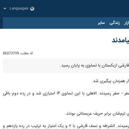
زار
زندگی
سایر
یامدند
کد مطلب:
86073799