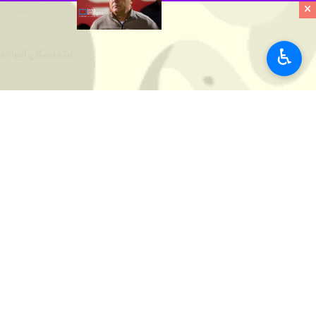
×
تهران- ایرنا- در هفته هفتم لیگ نخبگا
♿︎
به گزارش دوشنبه شب
ایرنا
، هفته هفتم مرحله گ
ماند. الوحده هم با ۱۴ امتیاز در رده چهارم قرار دارد.
در بازی امشب، به محمد قربانی و مبین د
دوازدهم جدول لیگ نخبگان منطقه غرب 
در ادامه رقابت‌های هفته هفتم، از ساعت ۱۹:۳۰ امشب و در ۲ بازی همزمان، الدحیل مقابل شارجه امارات به میدان می‌رود و شباب الاهلی امارات با الهلال بازی می
ورزش
فوتبال
۰ نفر