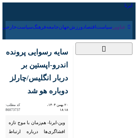
۱۹ مرداد ۱۴۰۵
عناوین‌
سیاست
اقتصاد
ورزش
جهان
جامعه
فرهنگ
سیا
سایه رسوایی پرونده
اندرو-اپستین بر دربار
انگلیس/چارلز دوباره هو
شد
۲۰ بهمن ۱۴۰۴، ۱۸:۱۸
کد مطلب:
86073737
وین-ایرنا- هم‌زمان با موج تازه
افشاگری‌ها درباره ارتباط اندرو