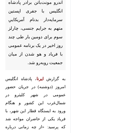
مونت‌باتن برادر پادشاه انگلیس با
جفری اپستین سرمایه‌دار بدنام
آمریکاییِ متهم به جرایم جنسی،
چارلز سوم برای دومین بار طی
چند روز اخیر در یک برنامه عمومی
با فریاد و هو شدن از میان
جمعیت روبه‌رو شد.
به گزارش
ایرنا
، پادشاه انگلیس امروز
(دوشنبه) در جریان حضور عمومی در
شهر کلیثرو در شمال‌غرب این کشور و
هنگام ورود به ایستگاه قطار این شهر،
با فریاد یکی از حاضران مواجه شد که
پرسید: «از چه زمانی درباره اندرو
می‌دانستی؟» این دومین بار طی چند
♿︎
روز اخیر است که در یک مراسم
عمومی، پرسش‌هایی درباره نقش