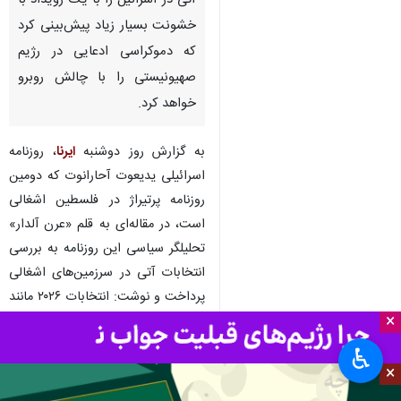
تهران - ایرنا - روزنامه «یدیعوت
آحارانوت» در مقاله‌ای انتخابات
آتی در اسرائیل را با یک رویداد با
خشونت بسیار زیاد پیش‌بینی کرد
که دموکراسی ادعایی در رژیم
صهیونیستی را با چالش روبرو
خواهد کرد.
به گزارش روز دوشنبه
ایرنا
، روزنامه
اسرائیلی یدیعوت آحارانوت که دومین
×
روزنامه پرتیراژ در فلسطین اشغالی
است، در مقاله‌ای به قلم «عرن آلدار»
♿︎
×
تحلیلگر سیاسی این روزنامه به بررسی
انتخابات آتی در سرزمین‌های اشغالی