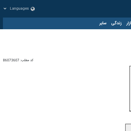
زار
زندگی
سایر
کد مطلب:
86073607