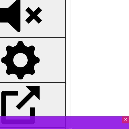
Unmute
Settings
PIP
Enter
Download
×
دریافت
97 MB
fullscreen