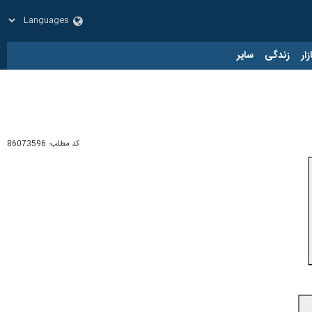
زار
زندگی
سایر
کد مطلب:
86073596