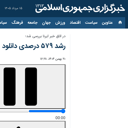
۱۵ مرداد ۱۴۰۵
عناوین‌
سیاست
اقتصاد
ورزش
جهان
جامعه
فرهنگ
سیاس
در اتاق خبر ایرنا بررسی شد؛
رشد ۵۷۹ درصدی دانلود فیلترشکن‌ها در کشور
۲۰ بهمن ۱۴۰۴، ۱۶:۲۸