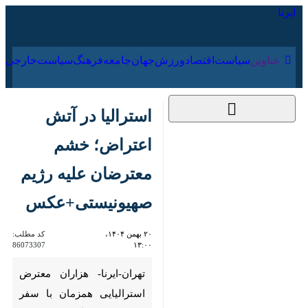
۱۷ مرداد ۱۴۰۵
عناوین‌
سیاست
اقتصاد
ورزش
جهان
جامعه
فرهنگ
سیاس
استرالیا در آتش
اعتراض؛ خشم
معترضان علیه رژیم
صهیونیستی+عکس
۲۰ بهمن ۱۴۰۴، ۱۳:۰۰
کد مطلب:
86073307
تهران-ایرنا- هزاران معترض
استرالیایی همزمان با سفر «اسحاق