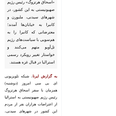
هرتزوگ» رئیس‌ رژیم صهیونیستی
به این کشور، در شهرهای سیدنی،
ملبورن و کانبرا به خیابان‌ها
آمدند؛ معترضانی که کانبرا را به
هم‌سویی با سیاست‌های رژیم
تل‌آویو متهم می‌کنند و خواستار
تغییر رویکرد رسمی استرالیا در
قبال غزه هستند.
به گزارش ایرنا
، شبکه تلویزیونی ای بی
سی امروز (دوشنبه) همزمان با سفر
اسحاق هرتزوگ رئیس‌ رژیم
صهیونیستی به استرالیا از اعتراضات
هزاران نفر از مردم این کشور در
شهرهای سیدنی، ملبورن و کانبرا خبر
♿︎
داد.