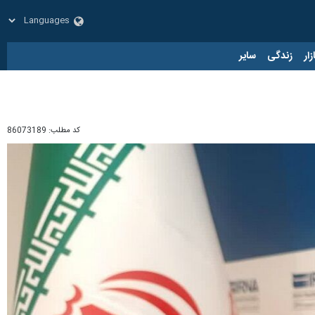
زار
زندگی
سایر
کد مطلب:
86073189