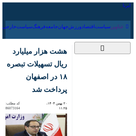
۱۸ مرداد ۱۴۰۵
عناوین‌
سیاست
اقتصاد
ورزش
جهان
جامعه
فرهنگ
هشت هزار میلیارد ریال
تسهیلات تبصره ۱۸ در
اصفهان پرداخت شد
۲۰ بهمن ۱۴۰۴، ۱۱:۲۵
کد مطلب:
86073164