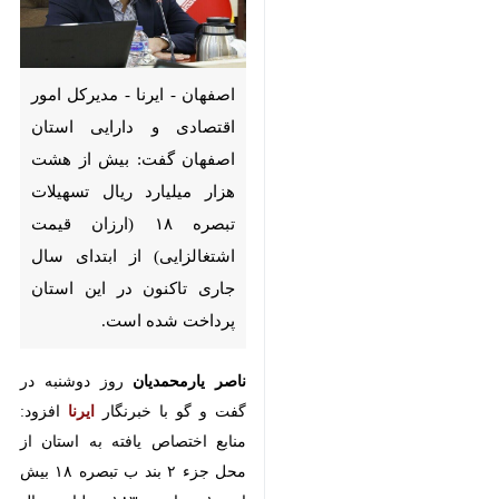
اصفهان - ایرنا - مدیرکل امور
اقتصادی و دارایی استان اصفهان
گفت: بیش از هشت هزار میلیارد
ریال تسهیلات تبصره ۱۸ (ارزان
قیمت اشتغالزایی) از ابتدای سال
جاری تاکنون در این استان
پرداخت شده است.
ناصر یارمحمدیان
روز دوشنبه در گفت
و گو با خبرنگار
ایرنا
افزود: منابع
اختصاص یافته به استان از محل جزء
۲ بند ب تبصره ۱۸ بیش از ۱۰ هزار و
۱۸۳ میلیارد ریال بوده که تاکنون
♿︎
×
حدود ۸۰ درصد آن جذب شده است.