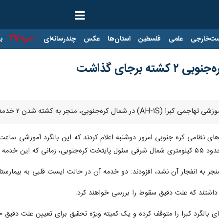
ت‌خارجی
علمی
فلسطین
استان‌ها
عکس
چندرسانه‌ای
ایرنا TV
با
 برجای گذاشت