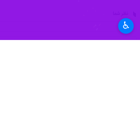
به گزارش ایرنا
استان «گیونگ‌گی» (Gyeonggi-do)، حدود ۵۵ کیلومتری شمال شرقی سئول پایتخت کره‌جنوبی، زمانی که این خدمه آن درحال آموزش فرود اضطراری بودند، سقوط کرد.
♿︎
این مقامات با بیان اینکه سقوط بالگرد 
همچنین مقامات نظامی کره‌جنوبی تاکید 
کره‌جنوبی پس از این حادثه تمام پروازه
جهان
آسیای شرقی
۰ نفر
برچسب‌ها
کره‌ جنوبی
سئول
آسیای شرقی