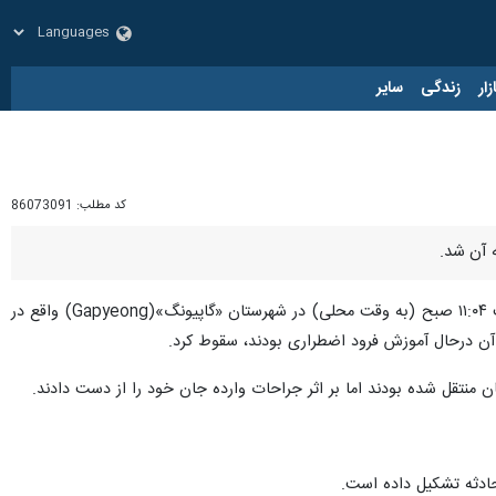
زار
زندگی
سایر
کد مطلب:
86073091