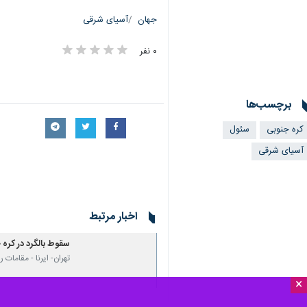
تهران-ایرنا- سقوط یک فروند بالگرد آموزشی تهاجمی کبرا (AH-۱S) در شمال کر
×