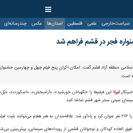
ت‌خارجی
علمی
فلسطین
استان‌ها
عکس
چندرسانه‌ای
ایرنا TV
با
ه است.
خبرنگار
ایرنا
این فیلم‌ها را «نگهبانان خورشید»، «آرامبخش»، «اسکورت»، «پُل» و 
یداری کنند.
فوق العاده کودکان و نوجوانان قشمی از رویدادهای سینمایی، پیش‌بینی می‌شود 