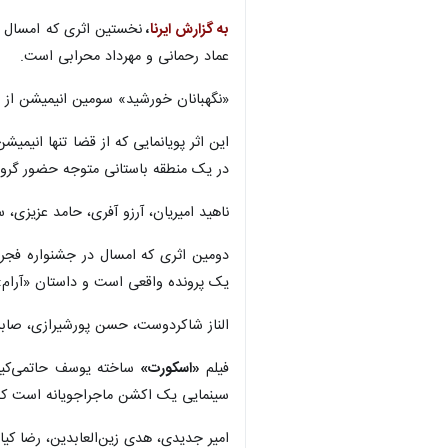
به گزارش ایرنا
،
نخستین اثری که امسال در جشنواره فجر در قشم از ساعت ۳۰
عماد رحمانی و مهرداد محرابی است.
«نگهبانان خورشید» سومین انیمیشن از م
در یک منطقه باستانی متوجه حضور گروه
ناهید امیریان، آرزو آفری، حامد عزیزی
دومین اثری که امسال در جشنواره فجر در قشم از ساعت ۱۸:۰۰ عصر سه‌شنبه(۲۱ بهمن‌
یک پرونده واقعی است و داستان «آرام» را روایت می‌کند؛ زنی که در آستانه ۴۰ سا
الناز شاکردوست، حسن پورشیرازی، صابر ا
فیلم
«اسکورت»
سینمایی یک اکشن ماجراجویانه است که 
×
امیر جدیدی، هدی زین‌العابدین، رضا کیا