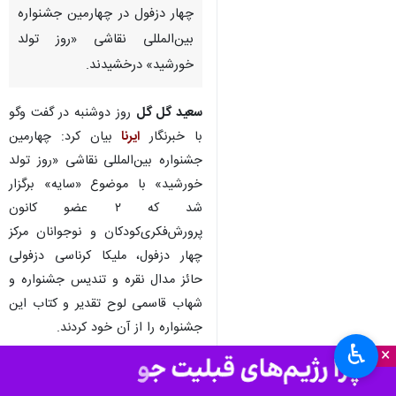
چهار دزفول در چهارمین جشنواره
بین‌المللی نقاشی «روز تولد
خورشید» درخشیدند.
سعید گل گل
روز دوشنبه در گفت وگو
با خبرنگار
ایرنا
بیان کرد: چهارمین
جشنواره بین‌المللی نقاشی «روز تولد
خورشید» با موضوع «سایه» برگزار
شد که ۲ عضو کانون‌
پرورش‌فکری‌کودکان‌ و نوجوانان مرکز
چهار دزفول، ملیکا کرناسی دزفولی
حائز مدال نقره و تندیس جشنواره و
شهاب قاسمی لوح تقدیر و کتاب این
جشنواره را از آن خود کردند. ‌
♿︎
×
وی افزود: این موفقیت‌ها نشانه‌ای از
تلاش‌ مستمر و حمایت‌های بی‌دریغ