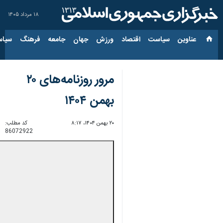
۱۸ مرداد ۱۴۰۵
عناوین‌
سیاست
اقتصاد
ورزش
جهان
جامعه
فرهنگ
سیاس
مرور روزنامه‌های ۲۰
بهمن ۱۴۰۴
۲۰ بهمن ۱۴۰۴، ۸:۱۷
کد مطلب:
86072922
Unmute
Settings
PIP
Enter
Download
دریافت
32 MB
fullscreen
۴۵