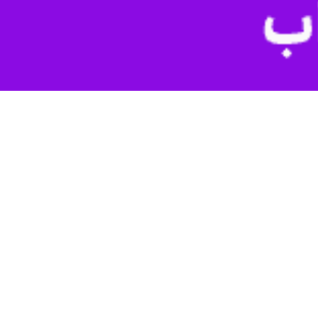
ن امدادی برای اورژانس، هلال احمر، حوزه بهداشت و درمان و ناوگان راهسازی و عمرانی شهرداری‌ها با
وی حفر سه حلقه چاه برای تامین آب پایدار، اصلاح و توسعه ۳۱ هزار متر شبکه برق، ایجا ۱۱ پست برق و توسعه فیبرنوری در تمام ادارات و پوشش ۱۰۰ درصدی در ۲۵ محله شهری را از اقدامات
ر آرادان ادامه داد: افتتاح ۲ خوابگاه دانشجویی، راه‌اندازی مرکز سونوگرافی، اجرای ۴۱ هزار متر آسفالت و ۲۵ هزار متر جدول‌گذاری شهری و روستایی و افتتاح ایستگاه اقلیم‌شناسی، بخشی