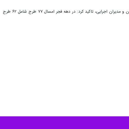
فرماندار آرادان با قدردانی از حمایت‌های استاندار سمنان، نماینده مردم در مجلس شورای اسلامی، امام جمعه شهرستان و مدیران اجرایی، تاکید کرد: در دهه فجر امسال ۷۷ طرح شامل ۶۲ طرح