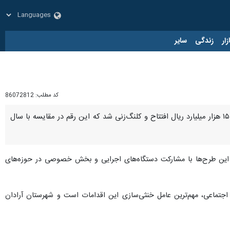
زار
زندگی
سایر
کد مطلب:
86072812
سمنان - ایرنا - فرماندار آرادان گفت: همزمان با دهه فجر امسال، طرح‌های عمرانی و اقتصادی با اعتباری بیش از ۱۵ هزار میلیارد ریال افتتاح و کلنگ‌زنی شد که این رقم در مقایسه با سال
د: این طرح‌ها با مشارکت دستگاه‌های اجرایی و بخش خصوصی در حوزه‌های
 اجتماعی، مهم‌ترین عامل خنثی‌سازی این اقدامات است و شهرستان آرادان