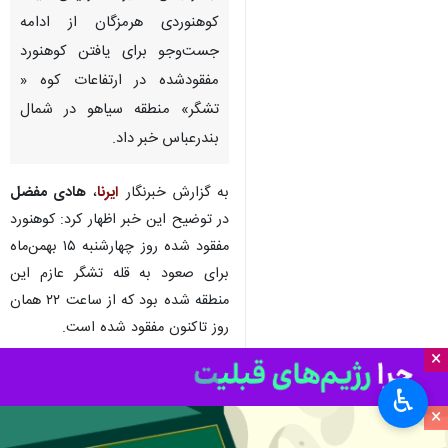
کوهنوردی هرمزگان از ادامه
جست‌وجو برای یافتن کوهنورد
مفقودشده در ارتفاعات کوه «
تشگر» منطقه سیاهو در شمال
بندرعباس خبر داد.
به گزارش خبرنگار
ایرنا
،
هادی مفضل
در توضیح این خبر اظهار کرد: کوهنورد
مفقود شده روز چهارشنبه ۱۵ بهمن‌ماه
برای صعود به قله تشگر عازم این
منطقه شده بود که از ساعت ۲۲ همان
روز تاکنون مفقود شده است.
×
وی افزود: در حال حاضر ۵۰ نفر از
♿︎
نیروهای امداد و نجات، هلال‌احمر و
×
گروه‌های کوهنوردی در قالب پنج تیم