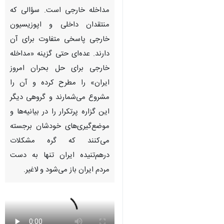
Pause
Play
00:00
00:00
♿︎