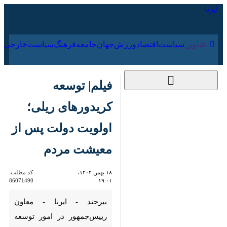
۱۵ مرداد ۱۴۰۵
عناوین‌
سیاست
اقتصاد
ورزش
جهان
جامعه
فرهنگ
سیاس
فیلم| توسعه کریدورهای
ریلی؛ اولویت دولت
پس از معیشت مردم
۱۸ بهمن ۱۴۰۴، ۱۹:۰۱
کد مطلب:
86071490