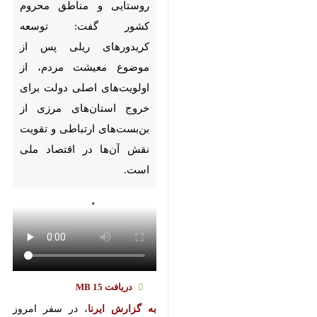
Pause
Play
00:00
00:00
♿︎