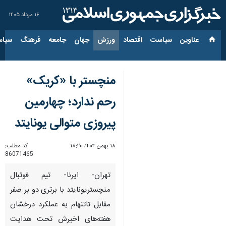
۱۶ مرداد ۱۴۰۵
عناوین‌
سیاست
اقتصاد
ورزش
جهان
جامعه
فرهنگ
سیاس
منچستر با «کریک»
رحم ندارد؛ چهارمین
پیروزی متوالی یونایتد
۱۸ بهمن ۱۴۰۴، ۱۸:۲۰
کد مطلب:
86071465
تهران- ایرنا- تیم فوتبال
منچستریونایتد با برتری دو بر صفر
مقابل تاتنهام به عملکرد درخشان
هفته‌های اخیرش تحت هدایت