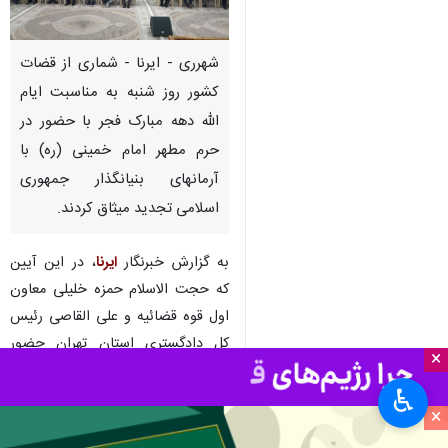
شهرری - ایرنا - شماری از قضات
کشور روز شنبه به مناسبت ایام
الله دهه مبارک فجر با حضور در
حرم مطهر امام خمینی (ره) با
آرمانهای بنیانگذار جمهوری
اسلامی تجدید میثاق کردند.
به گزارش خبرنگار
ایرنا
، در این آیین
که حجت الاسلام حمزه خلیلی معاون
اول قوه قضائیه و علی القاصی رئیس
کل دادگستری استان تهران حضور
×
داشتند، حاضران یاد و خاطره پیر
♿︎
جماران را گرامی داشتند و با
×
آرمان‌های والای ایشان عهدی دوباره