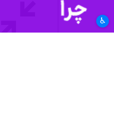
تهران - ایرنا - دبیرکل اتاق بازرگان
همین آسانی چوب حراج به منابع ارزی 
♿︎
چندرسانه‌ای
ایرنا ۲۴
۰ نفر
برچسب‌ها
برجام
نرخ ارز
بازار ارز
بانک ها
تجارت
بانک مرکزی
اخبار مرتبط
دبیرکل اتاق بازرگانی ایر
ارز چندنرخی پول پاش