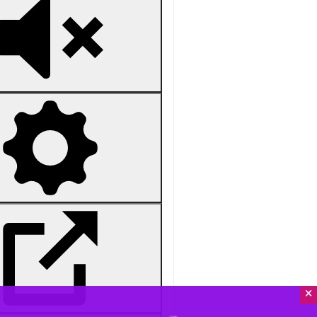
Unmute
Settings
PIP
Enter
Download
×
دریافت
173 MB
fullscreen