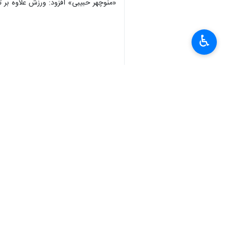
«منوچهر حبیبی» افزود: ورزش علاوه بر 
♿︎
×