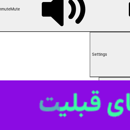
nmute
Mute
Settings
PIP