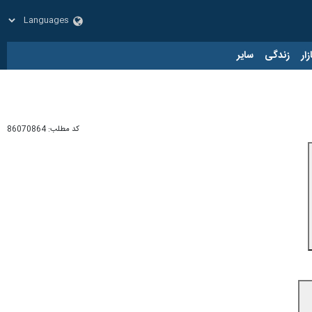
زار
زندگی
سایر
کد مطلب:
86070864