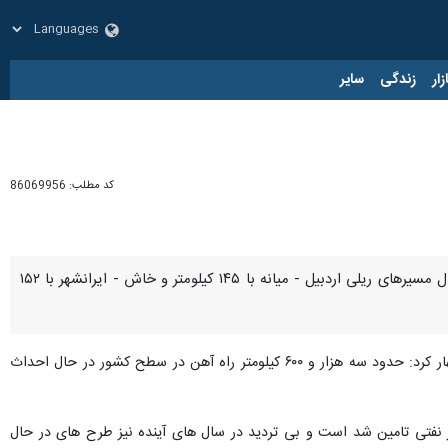
زار
زندگی
سایر
کد مطلب:
86069956