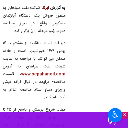
به گزارش
ایرنا
، شرکت نفت سپاهان به
منظور فروش یک دستگاه آپارتمان
مسکونی واقع در تبریز مناقصه
عمومی(دو مرحله ای) برگزار کند.
دریافت اسناد مناقصه از هشتم تا ۱۴
بهمن ۱۴۰۴ خورشیدی است و علاقه
مندان می توانند با مراجعه به سایت
شرکت نفت سپاهان به آدرس
www.sepahanoil.com
، قسمت
مناقصه- مزایده در قبال ارائه فیش
واریزی مبلغ اسناد مناقصه اقدام به
ثبت نام کنند.
مهلت شروع پرسش و پاسخ از ۲۵ تا
♿︎
×
۲۷ بهمن ۱۴۰۴ و مهلت ارائه
پیشنهادات حداکثر تا پایان وقت