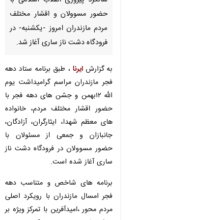
سالگرد پیروزی انقلاب اسلامی با
حضور مسوولان و اقشار مختلف
مردم مازندران امروز -یکشنبه- در
فرودگاه دشت ناز ساری آغاز شد.
به گزارش
ایرنا
، طبق برنامه ستاد دهه
فجر مازندران مراسم گرامیداشت یوم
الله ۱۲بهمن و جشن های دهه فجر با
حضور اقشار مختلف مردم، خانواده
های معظم شهدا، ایثارگران، آزادگان،
جانبازان و جمعی از مسئولان با
حضور مسوولان در فرودگاه دشت ناز
ساری آغاز شده است.
برنامه های شاخص و متناسب دهه
♿︎
فجر امسال مازندران با رویکرد اصلی
مردم محور ،‌امیدآفرین با تمرکز ویژه بر