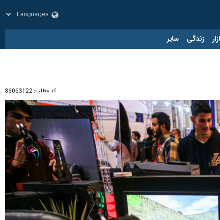
زار
زندگی
سایر
کد مطلب:
86063122