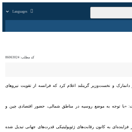
زار
زندگی
سایر
کد مطلب:
86063024