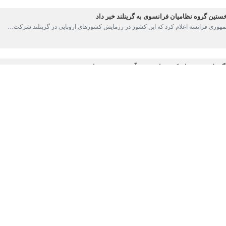
ت به ضرورت تقویت نیروهای نظامی اروپا در قطب شمال تاکید کرد.
ئیس‌جمهور فرانسه، روز چهارشنبه و در آستانه دیدار با نخست‌وزیر دانمارک و
سن
نخست‌وزیر دانمارک، و
ینس-فردریک نیلسن
نخست‌وزیر گرینلند، گفت: «با
یت وضعیت دفاعی خود در قطب شمال توافق داریم.»
کشور در پاریس و در شرایطی مطرح می‌شود که قطب شمال به ‌طور فزاینده‌ای 