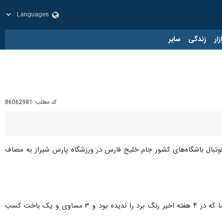
زار
زندگی
سایر
کد مطلب:
86062981