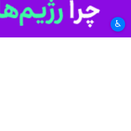
♿︎
تهران- ایرنا- تیم فوتبال فجرسپاسی در 
به گزارش عصر چهارشنبه
ایرنا
هم رفتند.
حسن اکرمی با کمک‌های علی‌اکبر نوری و
کرده بود، در این بازی فرار از بحران تلا
اسماعیل بابایی از سمت چپ به صورت مس
روی کرنر ارسالی از سمت چپ را محمد آق