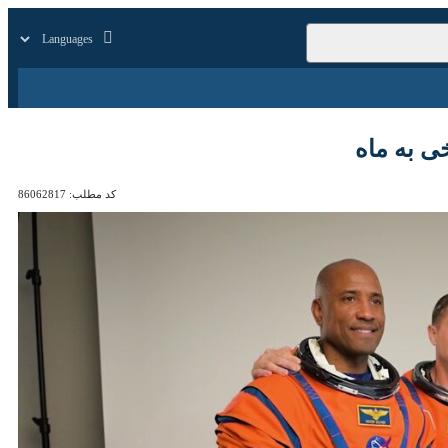
زار
زندگی
سایر
کد مطلب:
86062817