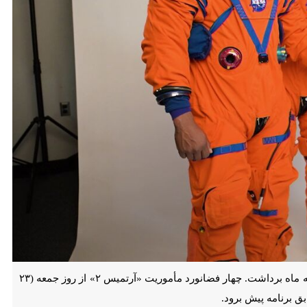
تهران- ایرنا- ناسا (آژانس فضایی آمریکا) گام مهم دیگری به سوی پرتاب نخستین مأموریت سرنشین‌دار خود به ماه برداشت. چهار فضانورد مأموریت «آرتمیس ۲» از روز جمعه (۲۳ ژانویه) در
ود.