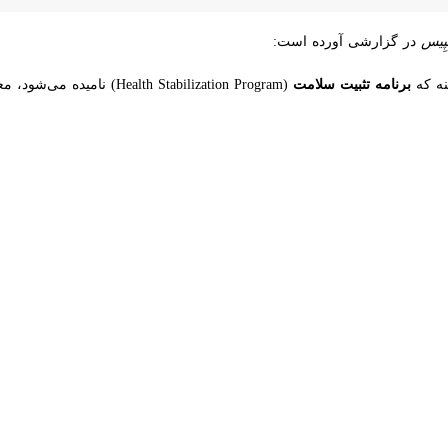
در گزارشی آورده است:
که
برنامه تثبیت سلامت
(Health Stabilization Program) نامیده می‌شود، معمولاً حدود ۱۴ روز قبل از پرتاب آغاز می‌شود.
ایمنی بدن در فضا ضعیف می‌شود، هر بیماری کوچکی مانند سرماخوردگی می
نوردان در زمان پرتاب و اینکه در معرض هیچ نوع بیماری زمینی قرار نگرفته‌
وستان، خانواده و همکارانی که خودشان نیز دستورالعمل‌های قرنطینه را رع
اصله اجتماعی را با افرادی که با آن‌ها در تماس هستند نیز حفظ می‌کنند. فع
افت.