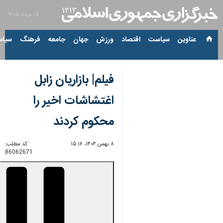
۱۵ مرداد ۱۴۰۵
عناوین‌
سیاست
اقتصاد
ورزش
جهان
جامعه
فرهنگ
سیاس
فیلم| بازاریان زابل
اغتشاشات اخیر را
محکوم کردند
۸ بهمن ۱۴۰۴، ۱۵:۱۶
کد مطلب:
86062671