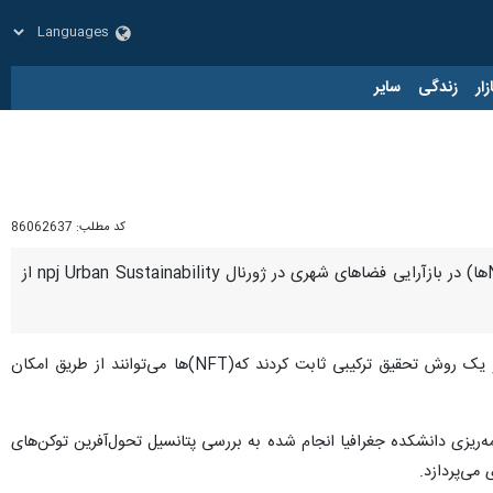
زار
زندگی
سایر
کد مطلب:
86062637