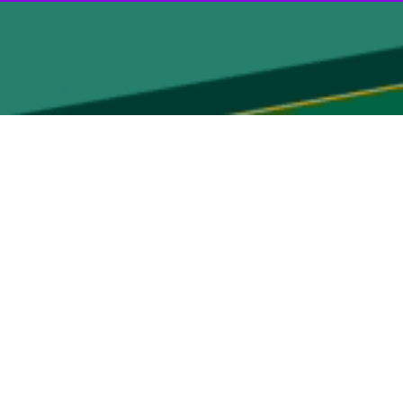
تهران- ایرنا- مقاله محققان دانشگاه تهران با عنوان بررسی پتانسیل تحول‌آفرین توکن‌های غیر قابل معاوضه (NFTها) در بازآرایی فضاهای شهری در ژورنال npj Urban Sustainability از
از دانشگاه تهران، محققان دانشکده جغرافیای دانشگاه تهران با بهره‌گیری از یک روش تحقیق ترکیبی ثابت کردند که(NFT)ها می‌توانند از طریق امکان