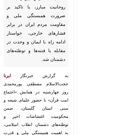
گرگان- ایرنا- رئیس مرکز اسناد
انقلاب اسلامی و دبیرکل جامعه
روحانیت مبارز، با تاکید بر ضرورت
همبستگی ملی و مقاومت مردم
ایران در برابر فشارهای خارجی،
خواستار ادامه‌ راه با ایمان و
وحدت در مقابله با فتنه‌ها و
توطئه‌های دشمنان شد.
به گزارش خبرنگار
ایرنا
حجت‌الاسلام
مصطفی پورمحمدی روز چهارشنبه در
همایش «اجتماع امت قرآن» با حضور
×
علمای شیعه و سنی استان گلستان،
♿︎
ضمن محکومیت اغتشاشات اخیر و
×
توطئه‌های دشمنان انقلاب اسلامی، به