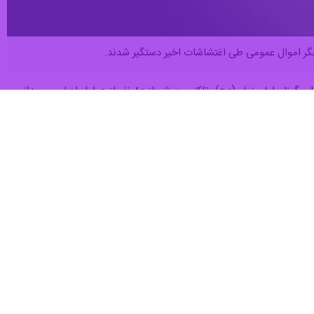
از اداره‌کل اطلاعات استان سمنان، با کمک گزارش‌های مردمی و اقدامات اطلاعاتی تکمیلی توسط سربازان گمنام امام زمان(عج)، تاکنون بیش از ۸۰ نفر از عوامل اصلی و میدانی و
تصاد نوین و قرض‌الحسنه مهر ایران در شهرستان شاهرود، فروشگاه افق
، حمله داعش‌گونه به نیروهای حافظ امنیت در شهرهای شاهرود و دامغان،
، دامغان و مهدی‌شهر و انجام اقدامات تخریب‌گرانه بود.
م صهیونیستی و خاندان منحوس پهلوی، از دیگر اقدام‌های این افراد عنوان
از دستگیرشدگان بیش از ۱۰۰ قبضه انواع سلاح گرم همچون کلت کمری، سلاح ساچمه‌زنی غیرمجاز(استفاده‌شده در کشته‌سازی)، انواع سلاح سرد، ۴۵ بطری کوکتل‌مولوتوف و اسپری آتش‌زا، بیش