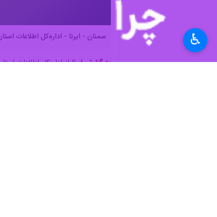
♿︎
سمنان - ایرنا - اداره‌کل اطلاعات استان سمنان در اطلاعیه‌ای اعلام کرد: بیش از
به گزارش ایرنا
مزدوران تخریب‌گر اماکن و اموال شخص
برخی جنایات داعش گونه مزدوران دستگ
کوروش در گرمسار، امکانات و مبلمان ش
شبکه‌سازی و تهییج نوجوانان و جوانان 
ساخت و توزیع کوکتل مولوتوف در شهرستا
شده است.
از ۳۰۰ لیتر مشروبات الکلی و مقدار قابل توجهی مواد مخدر سنتی و صنعتی کشف شد.
استان‌ها
سمنان