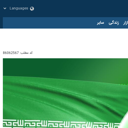
زار
زندگی
سایر
کد مطلب:
86062567