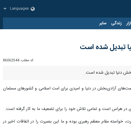
زار
زندگی
سایر
یا تبدیل شده است
کد مطلب:
86062544