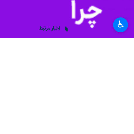
♿︎
ارومیه - ایرنا- فرمانده سپاه شهدای
به گزارش ایرنا
، سردار محمدحسین رجبی د
شده است.
وی با تاکید بر اینکه برای پاسخگویی به
فرمانده سپاه شهدای آذربایجان‌غربی با
مقابله با تروریست‌های مسلح، دیدیم.
بیشتر بخوانید
پايداري نظام مقدس جمهوري اسل
دشمنان به دنبال تشديد فشار به 
فرمانده انتظامي آذربايجان غربي: