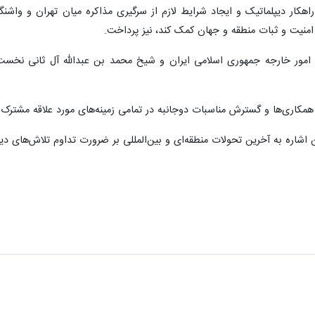
 وگوی تلفنی وزیر خارجه این کشور با همتای ایرانی وی و نیز «استیو ویتکاف» فر
ایگاه اطلاع رسانی وزارت خارجه مصر، «بدر عبدالعاطی» با «سید عباس عراقچی»
رت کاهش تنش تبادل نظر کرد.