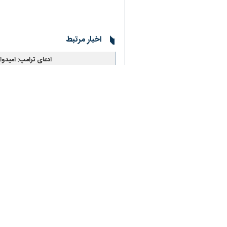
وزارت خارجه مصر اعلام کرد: عبدالعاط
کرد.
♿︎
وی همچنین به اهمیت اولویت به راهکار 
×
وزیر خارجه مصر به اهمیت پایبندی به ر
طرفها را مدنظر قرار دهد و به حمایت از
به گزارش ایرنا، سه شنبه شب هم وزیر 
تحولات بین‌المللی تبادل نظر کردند.
در این تماس دو طرف بر ضرورت تداوم هم
همچنین، وزرای خارجه ایران و قطر ضمن 
جهان
آسیای غربی
۰ نفر