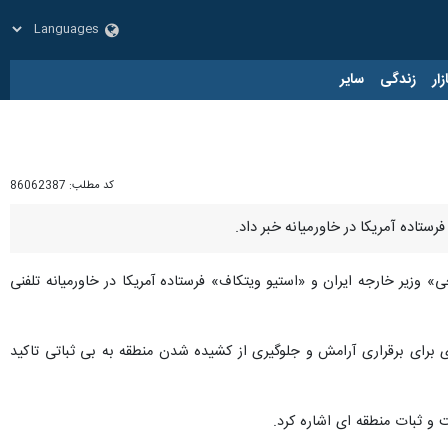
زار
زندگی
سایر
کد مطلب:
86062387