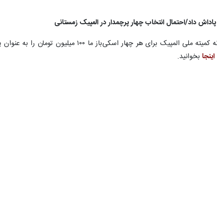
رئیس فدراسیون اسکی گفت: خوشبختانه کمیته ملی الم
اینجا
بخوانید.