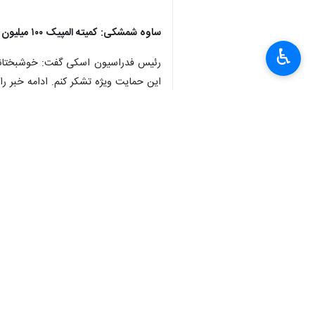
ساوه شمشکی: کمیته المپیک ۱۰۰ میلیون پاداش داد/احتمال انتخاب چهار پرچمدار در المپیک زمستانی
♿︎
این حمایت ویژه تشکر کنم. ادامه خبر را
×