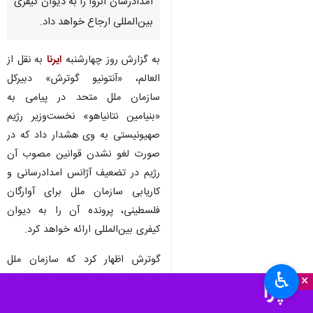
متحد در پیامی به نخست‌وزیر
رژیم صهیونیستی، این رژیم را
تهدید کرد که پرونده قوانین
محدود کننده تل آویو علیه آژانس
امدادرسان آنروا را به دیوان کیفری
بین‌المللی ارجاع خواهد داد.
به گزارش روز چهارشنبه
ایرنا
به نقل از
العالم، «آنتونیو گوترش» دبیرکل
سازمان ملل متحد در پیامی به
«بنیامین نتانیاهو» نخست‌وزیر رژیم
صهیونیستی به وی هشدار داد که در
صورت لغو نشدن قوانین مصوب آن
رژیم در تضعیف آژانس امدادرسانی و
♿︎
کاریابی سازمان ملل برای آوارگان
×
فلسطینی، پرونده آن را به دیوان