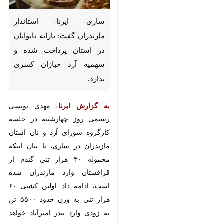
ساری- ایرنا- استاندار مازندران
گفت: یارانه نانوایان در استان
پرداخت شده و سهمیه آرد خبازان
کسری ندارد.
به گزارش ایرنا
، مهدی یونسی رستمی
روز چهارشنبه در جلسه کارگروه شورای
آرد و نان استان مازندران در ساری، با
بیان اینکه محموله ۳۰ هزار تنی گندم
از قزاقستان وارد مازندران شده است،
ادامه داد: اولین کشتی ۶۰ هزار تنی به
وزن حدود ۵۵۰۰ تن به زودی وارد
بندر امیرآباد خواهد شد. از ابتدای
سال نیز حدود ۲۷۳ هزار تن گندم از ۱۰
استان وارد استان مازندران شده
♿︎
است.