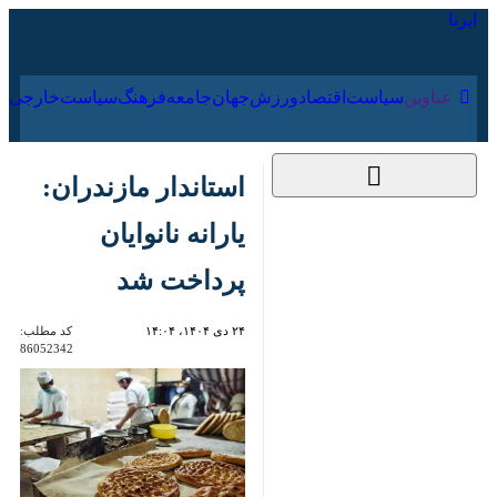
۱۹ مرداد ۱۴۰۵
عناوین‌
سیاست
اقتصاد
ورزش
جهان
جامعه
فرهنگ
استاندار مازندران: یارانه
نانوایان پرداخت شد
۲۴ دی ۱۴۰۴، ۱۴:۰۴
کد مطلب:
86052342