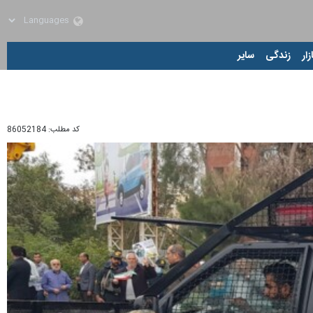
زار
زندگی
سایر
کد مطلب:
86052184