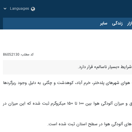
زار
زندگی
سایر
کد مطلب:
86052130
یط «بسیار ناسالم» قرار دارد.
یت هوای شهرهای پلدختر، خرم آباد، کوهدشت و چگنی به دلیل وجود ریزگردها
وی با بیان اینکه تا پایان امروز وضعیت غلظت ریزگردها رو به کاهش خواهد رفت اظهار داشت: اکنون ذرات ریز معلق و میزان آلودگی هوا بین ۱۰۰ تا ۱۵۰ میکروگرم ثبت شده که این میزان در
اخص های آلودگی هوا در سطح استان ثبت شده است.