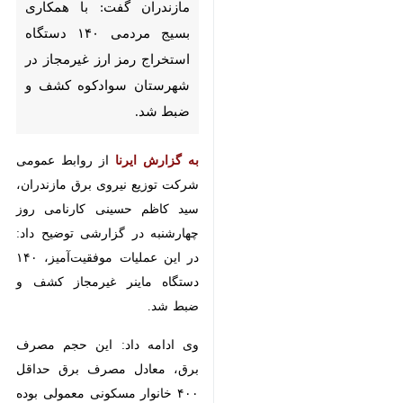
شهرستان سوادکوه کشف و ضبط
شد.
به گزارش ایرنا
از روابط عمومی شرکت
توزیع نیروی برق مازندران، سید کاظم
حسینی کارنامی روز چهارشنبه در
گزارشی توضیح داد: در این عملیات
موفقیت‌آمیز، ۱۴۰ دستگاه ماینر غیرمجاز
کشف و ضبط شد.
وی ادامه داد: این حجم مصرف برق،
معادل مصرف برق حداقل ۴۰۰ خانوار
مسکونی معمولی بوده و تأثیرات
×
مخربی بر شبکه توزیع برق استان
گذاشته است.
♿︎
×
حسینی کارنامی با تأکید بر خسارات