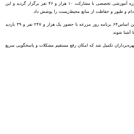
شهیدی پور افزود: در این مدت زمانی ۸۲۲ کارگاه آموزشی با حضور ۱۳ هزار و ۶۵۴ نفر و از سوی دیگر ۴۹۷ دوره آموزشی تخصصی با مشارکت ۱۰ هزار و ۴۶ نفر برگزار گردید و این برنامه‌ها طیف
ت از منابع محیط‌زیست را پوشش داد.
مدیر جهاد کشاورزی بابل ادامه داد: برای انتقال مؤثر دانش آموزش باید در محل کار تولیدکننده انجام شود و بر این اساس۶۴ برنامه روز مزرعه با حضور یک هزار و ۲۴۷ نفر و ۳۹ بازدید ترویجی با
 به‌ چهره کارشناسان ترویج با بهره‌برداران تکمیل شد که امکان رفع مستقیم مشکلات و پاسخگویی سریع به