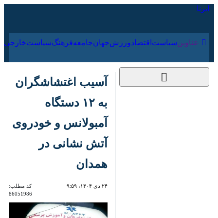
۱۶ مرداد ۱۴۰۵
عناوین‌
سیاست
اقتصاد
ورزش
جهان
جامعه
فرهنگ
سیاس
آسیب اغتشاشگران به
۱۲ دستگاه آمبولانس و
خودروی آتش نشانی در
همدان
۲۴ دی ۱۴۰۴، ۹:۵۹
کد مطلب:
86051986