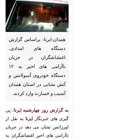
همدان-ایرنا- براساس گزارش
دستگاه های امدادی، اغتشاشگران
در جریان ناآرامی های اخیر به ۱۲
دستگاه خودروی آمبولانس و آتش
نشانی در استان همدان آسیب و
خسارت وارد کردند.
به گزارش روز چهارشنبه ایرنا
، پی گیری
های خبرنگار
ایرنا
به نقل از اورژانس
نشان می دهد در جریان ناآرامی های
اخیر اغتشاشگران به هشت دستگاه
♿︎
آمبولانس فوریت های پزشکی
(اورژانس) آسیب زده و شیشه این