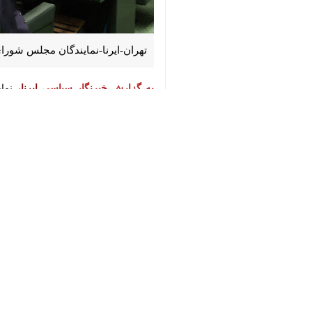
♿︎
تهران-ایرنا-نمایندگان مجلس شورای ا
به گزارش خبرنگار سیاسی
ایرنا
،
×
طرح نحوه برگزاری اجتماعات و راهپیمایی
محمد صالح جوکار
است و ما باید حقوق ملت را پاس بداریم.
است، در راستای این اصل تاکنون قان
رئیس کمیسیون شوراها و امور داخلی م
صحن است.
جوکار افزود: در حال حاضر بسیاری از ا