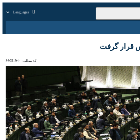
زار
زندگی
سایر
 گرفت
کد مطلب:
86051944