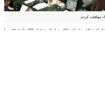
ت کردند.
نمایندگان در ادامه جلسه علنی امروز (چهارشنبه) مجلس شورای اسلامی با ۲۰۲ رای موافق، ۱۰ رای مخالف و ۶ رای ممتنع از ۲۳۷ نماینده حاضر، با اولویت بررسی
رئیس کمیسیون شوراها و امور داخلی مجلس ضمن قدردانی از ملت همیشه در صحنه ایران برای حضور در اجتماع ۲۲ دی ماه درباره این طرح، گفت: ملت ایران همیشه استوار
مفسدین اقتصادی برخورد کنند.
ده که تشکیل اجتماعات و برگزاری راهپیمایی‌ها بدون سلاح و بدون آنکه مخل امنیت نباشد آزاد
مجلس یازدهم بررسی و به تصویب رسید و به صحن ارجاع شد ولی با پایان
مجلس یازدهم به سرانجام نرسید، اظهار کرد: این موضوع از ابتدای دوره دوازدهم در کارگروه کمیسیون شوراها در جلسات متعدد بررسی و تصویب شد و هم اکنون مدت ۹ ماه است که در نوبت
 سازوکار قانونی برای اجتماعات است.