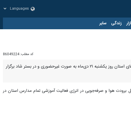
زار
زندگی
سایر
کد مطلب:
86049224
شهرکرد-ایرنا- سرپرست مدیریت بحران استانداری چهارمحال بختیاری گفت: فعالیت آموزشی مدارس و کودکستان‌های استان روز یکشنبه ۲۱ دی‌ماه به صورت غیرحضوری و در بستر شاد برگزار
ل برودت هوا و صرفه‌جویی در انرژی فعالیت آموزشی تمام مدارس استان در